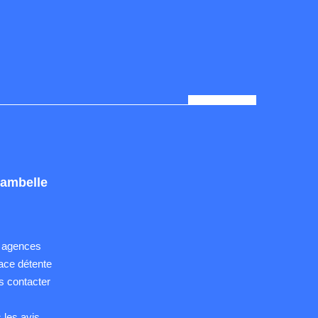
ambelle
 agences
ace détente
 contacter
Q
 les avis