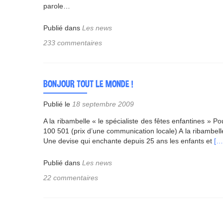
parole…
Publié dans
Les news
233 commentaires
BONJOUR TOUT LE MONDE !
Publié le
18 septembre 2009
A la ribambelle « le spécialiste des fêtes enfantines » P
100 501 (prix d’une communication locale) A la ribambelle
En
Une devise qui enchante depuis 25 ans les enfants et
[…
sav
pl
Publié dans
Les news
su
22 commentaires
tou
le
mo
!