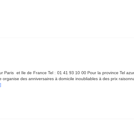
our Paris et Ile de France Tel : 01 41 93 10 00 Pour la province Tel az
 organise des anniversaires à domicile inoubliables à des prix raisonn
]
oir
us
rBonjour
t
nde