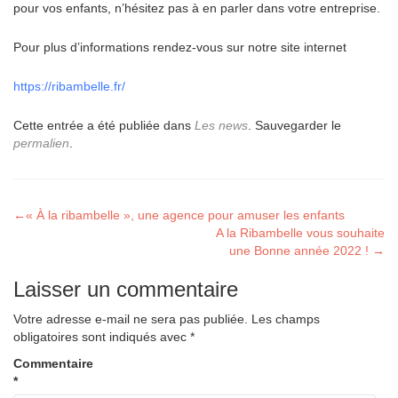
pour vos enfants, n’hésitez pas à en parler dans votre entreprise.
Pour plus d’informations rendez-vous sur notre site internet
https://ribambelle.fr/
Cette entrée a été publiée dans
Les news
. Sauvegarder le
permalien
.
Navigation
←
« À la ribambelle », une agence pour amuser les enfants
A la Ribambelle vous souhaite
de
une Bonne année 2022 !
→
l’article
Laisser un commentaire
Votre adresse e-mail ne sera pas publiée.
Les champs
obligatoires sont indiqués avec
*
Commentaire
*