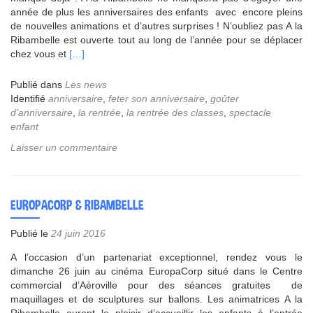
année de plus les anniversaires des enfants avec encore pleins
de nouvelles animations et d’autres surprises ! N’oubliez pas A la
Ribambelle est ouverte tout au long de l’année pour se déplacer
En
chez vous et
[…]
savoir
plus
Publié dans
Les news
surC’est
Identifié
anniversaire
,
feter son anniversaire
,
goûter
la
d'anniversaire
,
la rentrée
,
la rentrée des classes
,
spectacle
rentrée
enfant
A
Laisser un commentaire
la
Ribambelle
EUROPACORP & RIBAMBELLE
Publié le
24 juin 2016
A l’occasion d’un partenariat exceptionnel, rendez vous le
dimanche 26 juin au cinéma EuropaCorp situé dans le Centre
commercial d’Aéroville pour des séances gratuites de
maquillages et de sculptures sur ballons. Les animatrices A la