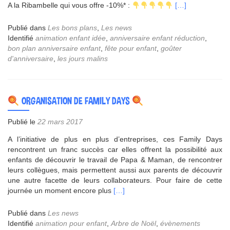
En
A la Ribambelle qui vous offre -10%* :
[…]
savoir
plus
Publié dans
Les bons plans
,
Les news
surBON
Identifié
animation enfant idée
,
anniversaire enfant réduction
,
PLAN
bon plan anniversaire enfant
,
fête pour enfant
,
goûter
–
d'anniversaire
,
les jours malins
LES
JOURS
MALINS
ORGANISATION DE FAMILY DAYS
Publié le
22 mars 2017
A l’initiative de plus en plus d’entreprises, ces Family Days
rencontrent un franc succès car elles offrent la possibilité aux
enfants de découvrir le travail de Papa & Maman, de rencontrer
leurs collègues, mais permettent aussi aux parents de découvrir
une autre facette de leurs collaborateurs. Pour faire de cette
En
journée un moment encore plus
[…]
savoir
plus
Publié dans
Les news
sur
Identifié
animation pour enfant
,
Arbre de Noël
,
évènements