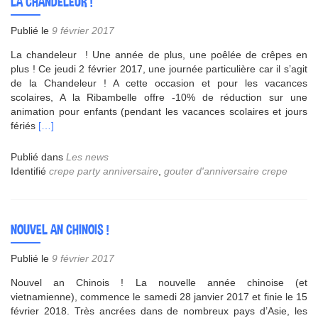
LA CHANDELEUR !
Publié le
9 février 2017
La chandeleur ! Une année de plus, une poêlée de crêpes en
plus ! Ce jeudi 2 février 2017, une journée particulière car il s’agit
de la Chandeleur ! A cette occasion et pour les vacances
scolaires, A la Ribambelle offre -10% de réduction sur une
animation pour enfants (pendant les vacances scolaires et jours
En
fériés
[…]
savoir
plus
Publié dans
Les news
surLa
Identifié
crepe party anniversaire
,
gouter d'anniversaire crepe
chandeleur
!
NOUVEL AN CHINOIS !
Publié le
9 février 2017
Nouvel an Chinois ! La nouvelle année chinoise (et
vietnamienne), commence le samedi 28 janvier 2017 et finie le 15
février 2018. Très ancrées dans de nombreux pays d’Asie, les