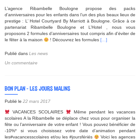
articles
L’agence Ribambelle Boulogne propose des packs
d’anniversaires pour les enfants dans l’un des plus beaux lieux de
prestige : L’ Hotel Courtyard By Marriott à Boulogne. Grâce à ce
partenariat Ribambelle Boulogne et L’Hotel , nous vous
proposons 2 formules d’anniversaires tout compris afin d’éviter de
En
le fêter à la maison
! Découvrez les formules
[…]
savoir
plus
Publié dans
Les news
sur
Un commentaire
ANNIVERSAIRE
POUR
ENFANTS
BON PLAN – LES JOURS MALINS
DANS
UN
Publié le
22 mars 2017
HOTEL
VACANCES SCOLAIRES
Même pendant les vacances
scolaires A la Ribambelle se déplace chez vous pour organiser la
fête ou l’anniversaire de votre enfant ! Vous pouvez bénéficier de
-10%* si vous choisissez votre date d’animation pendant
les#vacancesscolaires et/ou les #joursfériés
Voici les agences