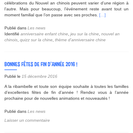
célébrations du Nouvel an chinois peuvent varier d’une région à
l’autre. Mais pour beaucoup, l’événement reste avant tout un
En
moment familial que l’on passe avec ses proches.
[…]
savoir
plus
Publié dans
Les news
surNouvel
Identifié
anniversaire enfant chine
,
jeu sur la chine
,
nouvel an
an
chinois
,
quizz sur la chine
,
thème d'anniversaire chine
Chinois
!
BONNES FÊTES DE FIN D’ANNÉE 2016 !
Publié le
15 décembre 2016
A la ribambelle et toute son équipe souhaite à toutes les familles
d’excellentes fêtes de fin d’année ! Rendez vous à l’année
prochaine pour de nouvelles animations et nouveautés !
Publié dans
Les news
Laisser un commentaire