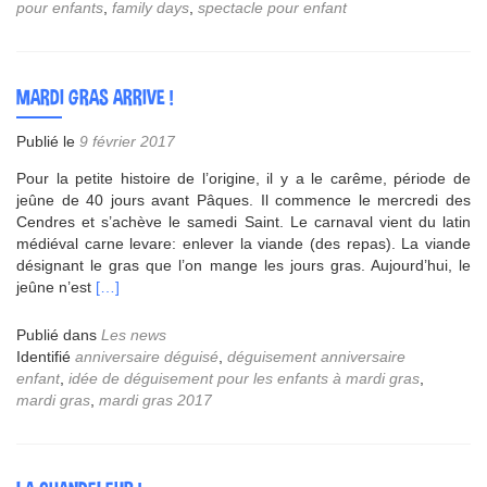
pour enfants
,
family days
,
spectacle pour enfant
ORGANISATION
DE
FAMILY
DAYS
MARDI GRAS ARRIVE !
Publié le
9 février 2017
Pour la petite histoire de l’origine, il y a le carême, période de
jeûne de 40 jours avant Pâques. Il commence le mercredi des
Cendres et s’achève le samedi Saint. Le carnaval vient du latin
médiéval carne levare: enlever la viande (des repas). La viande
désignant le gras que l’on mange les jours gras. Aujourd’hui, le
En
jeûne n’est
[…]
savoir
plus
Publié dans
Les news
surMardi
Identifié
anniversaire déguisé
,
déguisement anniversaire
gras
enfant
,
idée de déguisement pour les enfants à mardi gras
,
arrive
mardi gras
,
mardi gras 2017
!