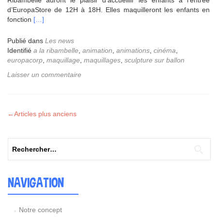
Ribambelle auront le plaisir d’accueillir les enfants à l’entrée
d’EuropaStore de 12H à 18H. Elles maquilleront les enfants en
En
fonction
[…]
savoir
plus
Publié dans
Les news
surEuropaCorp
Identifié
a la ribambelle
,
animation
,
animations
,
cinéma
,
&
europacorp
,
maquillage
,
maquillages
,
sculpture sur ballon
Ribambelle
Laisser un commentaire
←
Articles plus anciens
Rechercher :
NAVIGATION
Notre concept