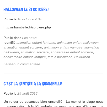
HALLOWEEN LE 31 OCTOBRE !
Publié le
10 octobre 2016
http://ribambelle.fr/sorciere.php
Publié dans
Les news
Identifié
animation enfant fantome
,
animation enfant halloween
,
animation enfant sorciere
,
animation enfant vampire
,
animation
halloween
,
animation sorciere
,
anniversaire enfant sorciere
,
anniversaire enfant vampire
,
fete d'halloween
,
Halloween
Laisser un commentaire
C’EST LA RENTRÉE A LA RIBAMBELLE
Publié le
29 août 2016
Un retour de vacances bien ensoleillé ! La mer et la plage nous
manque déjà ! A la Ribambelle ne manquera pas d’égayer une