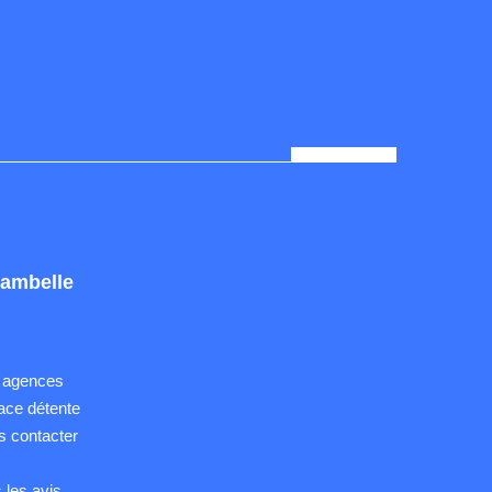
ambelle
 agences
ace détente
 contacter
Q
 les avis