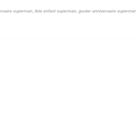
ersaire superman
,
fete enfant superman
,
gouter anniversaire superma