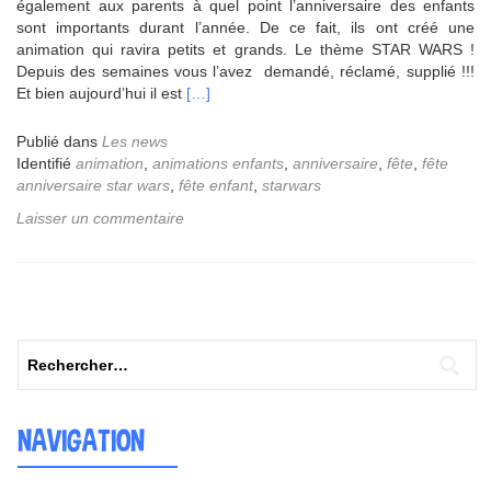
également aux parents à quel point l’anniversaire des enfants
sont importants durant l’année. De ce fait, ils ont créé une
animation qui ravira petits et grands. Le thème STAR WARS !
Depuis des semaines vous l’avez demandé, réclamé, supplié !!!
En
Et bien aujourd’hui il est
[…]
savoir
plus
Publié dans
Les news
surA
Identifié
animation
,
animations enfants
,
anniversaire
,
fête
,
fête
LA
anniversaire star wars
,
fête enfant
,
starwars
RIBAMBELLE
Laisser un commentaire
nous
fait
découvrir
son
nouveau
thème
Rechercher :
STAR
WARS
!
NAVIGATION